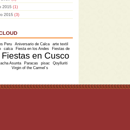
io 2015
(1)
o 2015
(3)
 CLOUD
es Peru
Aniversario de Calca
arte textil
o
calca
Fiesta en los Andes
Fiestas de
Fiestas en Cusco
acha Asunta
Paracas
pisac
Qoylluriti
Virgin of the Carmel´s