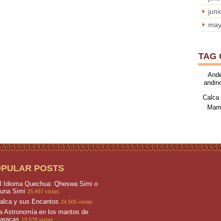
jun
may
TAG
And
andin
Calca
Mam
OPULAR POSTS
l Idioma Quechua: Qheswa Simi o
una Simi
25.497 vistas
alca y sus Encantos
24.505 vistas
a Astronomía en los mantos de
aracas
19.578 vistas