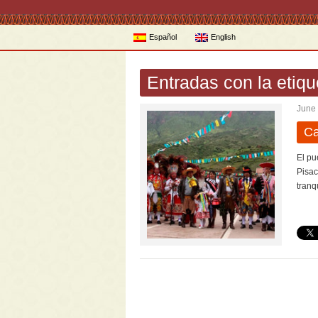
Español
English
Entradas con la etiqu
June 
Ca
El pu
Pisac
tranqu