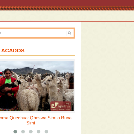
TACADOS
dioma Quechua: Qheswa Simi o Runa
Fiesta de la Virgen del Car
Simi