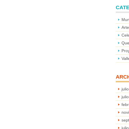
CAT
Mun
Arte
Cele
Que
Pro
Val
ARC
juli
juli
feb
nov
sep
juli