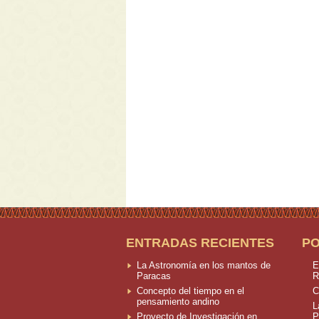
ENTRADAS RECIENTES
P
La Astronomía en los mantos de
E
Paracas
R
Concepto del tiempo en el
C
pensamiento andino
L
Proyecto de Investigación en
P