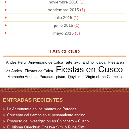
noviembre 2016
(1)
septiembre 2015
(1)
julio 2015
(1)
junio 2015
(1)
mayo 2015
(3)
TAG CLOUD
Andes Peru
Aniversario de Calca
arte textil andino
calca
Fiesta en
Fiestas en Cusco
los Andes
Fiestas de Calca
Mamacha Asunta
Paracas
pisac
Qoylluriti
Virgin of the Carmel´s
ENTRADAS RECIENTES
La Astronomía en los mantos de Paracas
Concepto del tiempo en el pensamiento andino
Proyecto de Investigación en Chinchero – Cusco
El Idioma Quechua: Qheswa Simi o Runa Simi