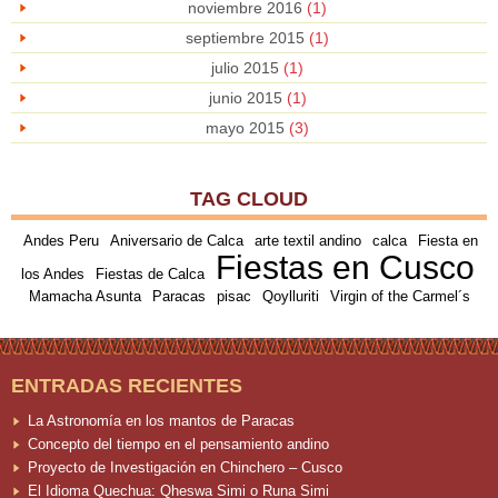
noviembre 2016
(1)
septiembre 2015
(1)
julio 2015
(1)
junio 2015
(1)
mayo 2015
(3)
TAG CLOUD
Andes Peru
Aniversario de Calca
arte textil andino
calca
Fiesta en
Fiestas en Cusco
los Andes
Fiestas de Calca
Mamacha Asunta
Paracas
pisac
Qoylluriti
Virgin of the Carmel´s
ENTRADAS RECIENTES
La Astronomía en los mantos de Paracas
Concepto del tiempo en el pensamiento andino
Proyecto de Investigación en Chinchero – Cusco
El Idioma Quechua: Qheswa Simi o Runa Simi