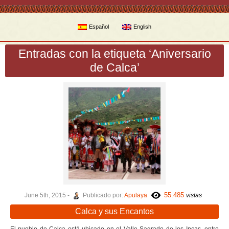
Español
English
Entradas con la etiqueta ‘Aniversario
de Calca’
55.485
June 5th, 2015 -
Publicado por:
Apulaya
vistas
Calca y sus Encantos
El pueblo de Calca está ubicado en el Valle Sagrado de los Incas, entre