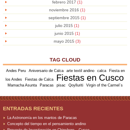
febrero 2017
(1)
noviembre 2016
(1)
septiembre 2015
(1)
julio 2015
(1)
junio 2015
(1)
mayo 2015
(3)
TAG CLOUD
Andes Peru
Aniversario de Calca
arte textil andino
calca
Fiesta en
Fiestas en Cusco
los Andes
Fiestas de Calca
Mamacha Asunta
Paracas
pisac
Qoylluriti
Virgin of the Carmel´s
ENTRADAS RECIENTES
La Astronomía en los mantos de Paracas
Concepto del tiempo en el pensamiento andino
Proyecto de Investigación en Chinchero – Cusco