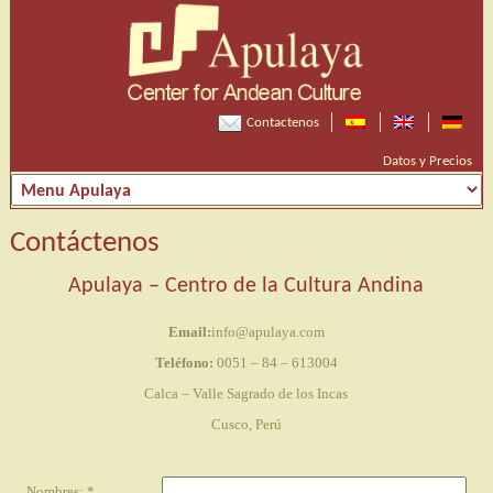
Contactenos
Datos y Precios
Contáctenos
Apulaya – Centro de la Cultura Andina
Email:
info@apulaya.com
Teléfono:
0051 – 84 – 613004
Calca – Valle Sagrado de los Incas
Cusco, Perú
Nombres: *