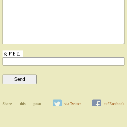
Share this post:
via Twitter
auf Facebook
auf Google+
Email: info@apulaya.com - Phone: 051 - 84 - 613004