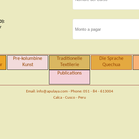
D):
r
Pre-kolumbine
Traditionelle
Die Sprache
ur
Kunst
Textilerie
Quechua
Publications
Email: info@apulaya.com - Phone: 051 - 84 - 613004
Calca - Cusco - Peru