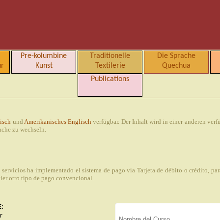
Pre-kolumbine
Traditionelle
Die Sprache
ur
Kunst
Textilerie
Quechua
Publications
isch
und
Amerikanisches Englisch
verfügbar. Der Inhalt wird in einer anderen ver
ache zu wechseln.
 servicios ha implementado el sistema de pago via Tarjeta de débito o crédito, pa
uier otro tipo de pago convencional.
E:
r