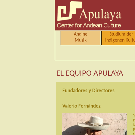
Andine
Studium der
Musik
Indigenen Kult
EL EQUIPO APULAYA
Fundadores y Directores
Valerio Fernández
V
P
M
F
M