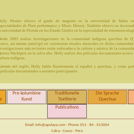
olly Wissler obtuvo el grado de magister en la universidad de Idaho en
specialidades de Flute performance y Music History. También obtuvo un doctora
a universidad de Florida en los Estado Unidos en la especialidad de etnomusicologí
esde 2003 realiza investigaciones en la comunidad indígena quechua de Q’
usco, así mismo participó en ceremonias rituales musicales en dicha comunidad
nvestigaciones más recientes están enfocadas a la cultura y música de la comunid
ueros Wachiperi en la selva alta. Holly realizó dos películas documentales acerca 
ultura indígena.
demás del inglés, Holly habla fluentemente el español y quechua, y como par
películas documentales a nuestros participantes.
Pre-kolumbine
Traditionelle
Die Sprache
ur
Kunst
Textilerie
Quechua
Publications
Email: info@apulaya.com - Phone: 051 - 84 - 613004
Calca - Cusco - Peru