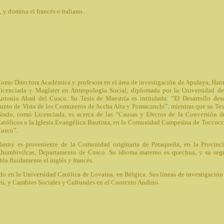
 y domina el francés e italiano.
omo Directora Académica y profesora en el área de investigación de Apulaya, Han
icenciada y Magíster en Antropología Social, diplomada por la Universidad d
ntonio Abad del Cusco. Su Tesis de Maestría es intitulada: “El Desarrollo des
unto de Vista de los Comuneros de Accha Alta y Pomacanchi”, mientras que su Tes
rado, como Licenciada, es acerca de las “Causas y Efectos de la Conversión d
atólicos a la Iglesia Evangélica Bautista, en la Comunidad Campesina de Toccocc
usco”.
anny es proveniente de la Comunidad originaria de Pataqueña, en la Provinc
humbivilcas, Departamento de Cusco. Su idioma materno es quechua, y su se
la fluidamente el inglés y francés.
ado en la Universidad Católica de Lovaina, en Bélgica. Sus líneas de investigación
rú, y Cambios Sociales y Culturales en el Contexto Andino.