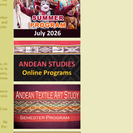
heory
other
h and
tile.
a, en
en la
rtes,
ersas
ñanza
culas
 Crea
a. Ha
 Pre-