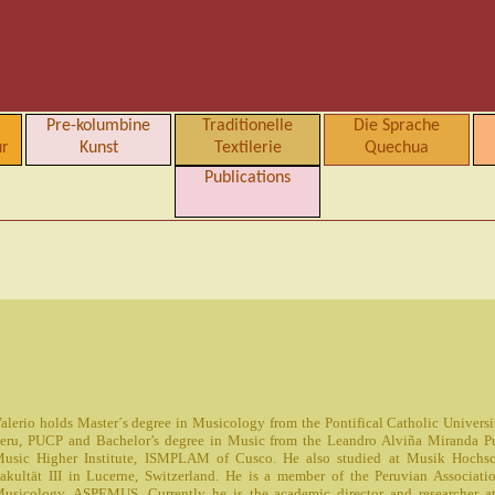
Pre-kolumbine
Traditionelle
Die Sprache
ur
Kunst
Textilerie
Quechua
Publications
alerio holds Master´s degree in Musicology from the Pontifical Catholic Universi
eru, PUCP and Bachelor’s degree in Music from the Leandro Alviña Miranda P
usic Higher Institute, ISMPLAM of Cusco. He also studied at Musik Hochs
akultät III in Lucerne, Switzerland. He is a member of the Peruvian Associati
usicology, ASPEMUS. Currently he is the academic director and researcher a