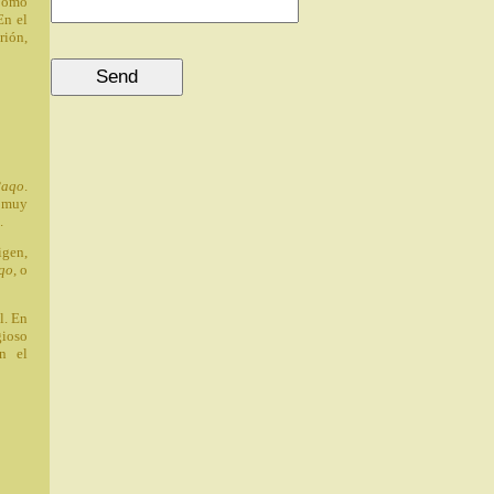
 Como
En el
rión,
Paqo
.
e muy
.
igen,
qo
, o
l. En
gioso
ún el