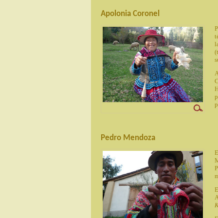
Apolonia Coronel
P
t
l
(
s
A
C
H
p
p
Pedro Mendoza
E
M
P
m
E
A
K