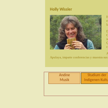
Holly Wissler
H
e
l
D
C
i
Q
c
A
Apulaya, imparte conferencias y muestra sus 
Andine
Studium der
Musik
Indigenen Kult