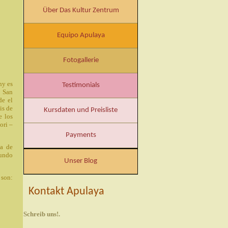
Über Das Kultur Zentrum
Equipo Apulaya
Fotogallerie
ny es
Testimonials
e San
de el
is de
Kursdaten und Preisliste
e los
ori –
Payments
ia de
gundo
Unser Blog
 son:
Kontakt Apulaya
Schreib uns!.