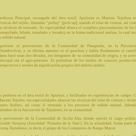
rofesora Principal, encargada del área textil, Apolonia es Maestra Tejedora e
écnicas del tejido, llamadas “
pallay
” (pick-up), usando el telar de cintura, así co
as técnicas de trenzado. Su especialidad abarca el completo procesamiento de los 
trasquilado, hilado, torzalado y lavado), en la forma tradicional andina, lo cual in
u teñido natural.
polonia es proveniente de la Comunidad de Pataqueña, en la Provinci
humbivilcas, y su idioma materno es el quechua y habla fluidamente el castel
asta hace unas dos décadas, era integrante de su comunidad de origen, y su acti
rincipal era el agro-pastoreo. Es portadora de los modos de conocer, producci
erspectivas y modos de significación propios del ámbito andino.
s profesor en el área textil de Apulaya, y facilitador en experiencias de campo.
aestro Tejedor, sus especialidades abarcan las técnicas del telar de cintura y técni
unto Andino, así como el trenzado y los procesos de teñido natural. Ademá
iembro de la Asociación de Tejedores, en su comunidad.
s proveniente de la Comunidad de Accha Alta, donde ejerció el cargo políti
lcalde
Varayoq
(Autoridad ‘Portador de la Vara’). En la actualidad, forma parte d
uraq Taytakuna
; es decir, el grupo de los Comuneros de Rango Mayor.