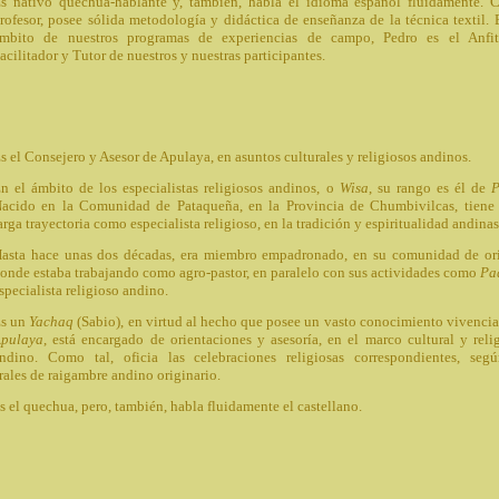
s nativo quechua-hablante y, también, habla el idioma español fluidamente.
rofesor, posee sólida metodología y didáctica de enseñanza de la técnica textil. 
mbito de nuestros programas de experiencias de campo, Pedro es el Anfit
acilitador y Tutor de nuestros y nuestras participantes.
s el Consejero y Asesor de Apulaya, en asuntos culturales y religiosos andinos.
n el ámbito de los especialistas religiosos andinos, o
Wisa
, su rango es él de
acido en la Comunidad de Pataqueña, en la Provincia de Chumbivilcas, tien
arga trayectoria como especialista religioso, en la tradición y espiritualidad andinas
asta hace unas dos décadas, era miembro empadronado, en su comunidad de or
onde estaba trabajando como agro-pastor, en paralelo con sus actividades como
Pa
specialista religioso andino.
s un
Yachaq
(Sabio), en virtud al hecho que posee un vasto conocimiento vivencia
pulaya
, está encargado de orientaciones y asesoría, en el marco cultural y reli
ndino. Como tal, oficia las celebraciones religiosas correspondientes, seg
urales de raigambre andino originario.
s el quechua, pero, también, habla fluidamente el castellano.