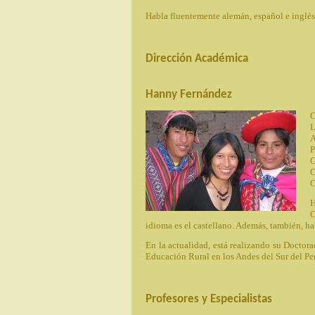
Habla fluentemente alemán, español e inglés,
Dirección Académica
Hanny Fernández
C
L
A
P
G
C
C
H
C
idioma es el castellano. Además, también, hab
En la actualidad, está realizando su Doctor
Educación Rural en los Andes del Sur del Pe
Profesores y Especialistas