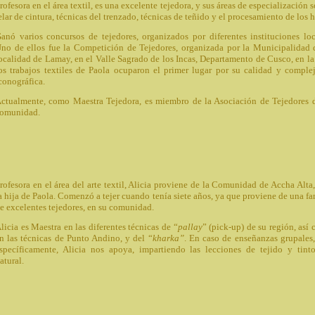
rofesora en el área textil, es una excelente tejedora, y sus áreas de especialización s
elar de cintura, técnicas del trenzado, técnicas de teñido y el procesamiento de los h
anó varios concursos de tejedores, organizados por diferentes instituciones loc
no de ellos fue la Competición de Tejedores, organizada por la Municipalidad 
ocalidad de Lamay, en el Valle Sagrado de los Incas, Departamento de Cusco, en la
os trabajos textiles de Paola ocuparon el primer lugar por su calidad y comple
conográfica.
ctualmente, como Maestra Tejedora, es miembro de la Asociación de Tejedores 
omunidad.
rofesora en el área del arte textil, Alicia proviene de la Comunidad de Accha Alta,
a hija de Paola. Comenzó a tejer cuando tenía siete años, ya que proviene de una fa
e excelentes tejedores, en su comunidad.
licia es Maestra en las diferentes técnicas de “
pallay
” (pick-up) de su región, así
n las técnicas de Punto Andino, y del “
kharka”
. En caso de enseñanzas grupales
specíficamente, Alicia nos apoya, impartiendo las lecciones de tejido y tinto
atural.