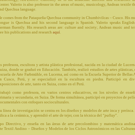
enter. Valerio is also professor in the areas of music, musicology, Andean textile t
nd Quechua language.
e comes from the Pataqueña Quechua community in Chumbivilcas – Cusco. His m
ongue is Quechua and his second language is Spanish. Valerio speaks Englis
erman fluently. His research areas are: culture and society; Andean music and tex
ee his publications and research
aquí
.
s profesora, escultora y artista plástica profesional, nacida en la ciudad de Lucern
uiza, donde se graduó en Educación. También, realizó estudios de artes plásticas, 
scuela de Arte Farbmühle, en Lucerna, así como en la Escuela Superior de Bellas A
n Cusco, Perú, y se especializó en la escultura en piedra. Participó en div
xposiciones de arte, tanto en Suiza, como en el Perú.
rabajó como profesora, en varios centros educativos, en los niveles de ense
rimaria y secundaria, en Suiza. De forma simultánea, participó en proyectos de pelí
ocumentales con enfoques socioculturales.
u línea de investigación se centra en los diseños y modelos de arte inca y preínca.
ica a la cerámica, y aprendió el arte de tejer, con la técnica del “
pallay
”.
po Directivo, y enseña en las áreas de arte precolombino y matemática andin
rte Textil Andino – Diseños y Modelos de los Ciclos Astronómicos en las Culturas