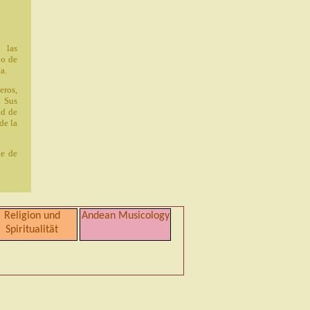
 las
do de
a.
eros,
. Sus
ad de
de la
te de
Religion und
Andean Musicology
Spiritualität