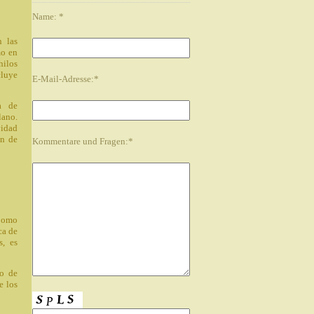
Name: *
n las
mo en
hilos
cluye
E-Mail-Adresse:*
a de
lano.
vidad
ón de
Kommentare und Fragen:*
 Como
ca de
s, es
co de
e los