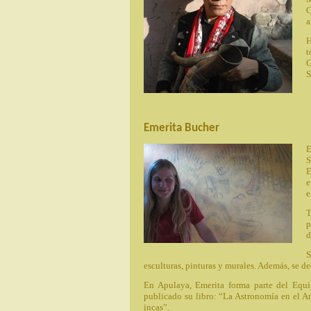
C
a
H
t
G
S
Emerita Bucher
E
S
E
e
e
T
p
d
S
esculturas, pinturas y murales. Además, se ded
En Apulaya, Emerita forma parte del Equi
publicado su libro: “La Astronomía en el A
incas”.