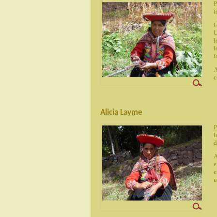
P
t
G
U
l
l
i
A
c
Alicia Layme
P
l
d
A
e
e
n