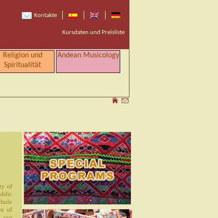
Kontakte
Kursdaten und Preisliste
Religion und
Andean Musicology
Spiritualität
ty of
ublic
chule
on of
t our