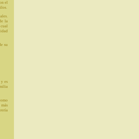
on el
ilos.
ales.
de la
 cual
jidad
de su
 y es
milia
 como
, más
rería