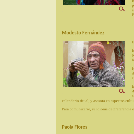
E
p
á
F
Modesto Fernández
E
E
N
l
H
d
e
E
A
a
calendario ritual, y asesora en aspectos cult
Para comunicarse, su idioma de preferencia e
Paola Flores