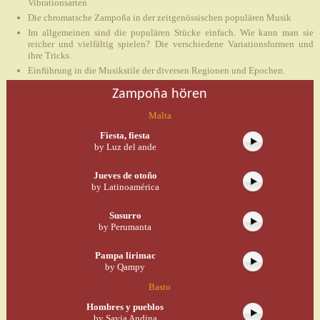
Vibrationsarten
Die chromatsche Zampoña in der zeitgenössischen populären Musik
Im allgemeinen sind die populären Stücke einfach. Wie kann man sie
reicher und vielfältig spielen? Die verschiedene Variationsformen und
ihre Tricks.
Einführung in die Musikstile der diversen Regionen und Epochen.
Zampoña hören
Malta
Fiesta, fiesta
by Luz del ande
Jueves de otoño
by Latinoamérica
Susurro
by Perumanta
Pampa lirimac
by Qampy
Basto
Hombres y pueblos
by Savia Andina